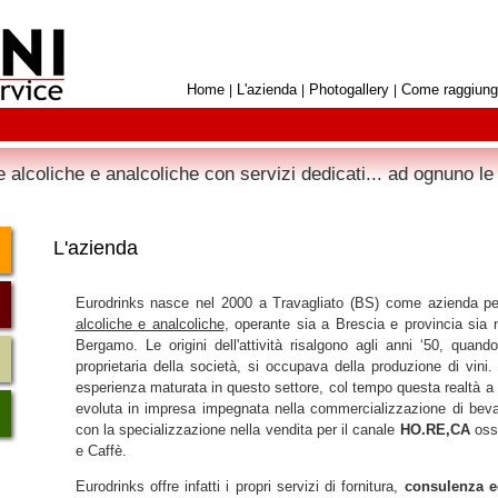
Home
L'azienda
Photogallery
Come raggiung
|
|
|
 alcoliche e analcoliche con servizi dedicati... ad ognuno le
L'azienda
Eurodrinks nasce nel 2000 a Travagliato (BS) come azienda p
alcoliche e analcoliche
, operante sia a Brescia e provincia sia n
Bergamo. Le origini dell'attività risalgono agli anni ‘50, quando
proprietaria della società, si occupava della produzione di vini.
esperienza maturata in questo settore, col tempo questa realtà a 
evoluta in impresa impegnata nella commercializzazione di beva
con la specializzazione nella vendita per il canale
HO.RE,CA
oss
e Caffè.
Eurodrinks offre infatti i propri servizi di fornitura,
consulenza ed