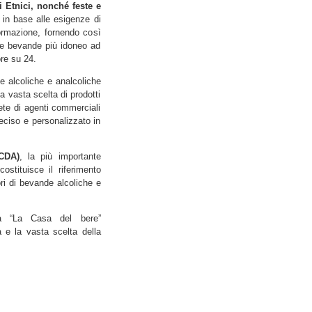
i Etnici, nonché feste e
i in base alle esigenze di
ormazione, fornendo così
lle bevande più idoneo ad
ore su 24.
e alcoliche e analcoliche
a vasta scelta di prodotti
rete di agenti commerciali
reciso e personalizzato in
(CDA)
, la più importante
stituisce il riferimento
ori di bevande alcoliche e
a “La Casa del bere”
a e la vasta scelta della