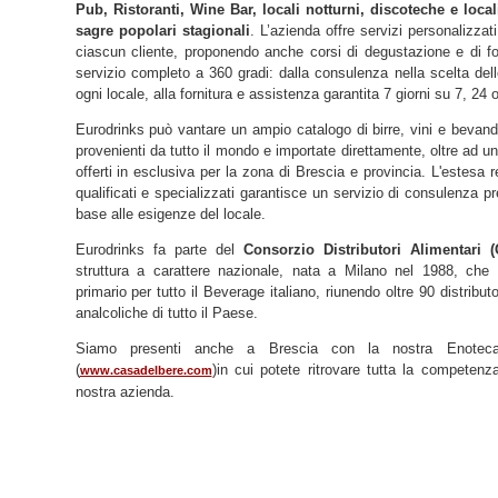
Pub, Ristoranti, Wine Bar, locali notturni, discoteche e local
sagre popolari stagionali
. L’azienda offre servizi personalizzat
ciascun cliente, proponendo anche corsi di degustazione e di f
servizio completo a 360 gradi: dalla consulenza nella scelta de
ogni locale, alla fornitura e assistenza garantita 7 giorni su 7, 24 
Eurodrinks può vantare un ampio catalogo di birre, vini e bevand
provenienti da tutto il mondo e importate direttamente, oltre ad un
offerti in esclusiva per la zona di Brescia e provincia. L'estesa 
qualificati e specializzati garantisce un servizio di consulenza p
base alle esigenze del locale.
Eurodrinks fa parte del
Consorzio Distributori Alimentari 
struttura a carattere nazionale, nata a Milano nel 1988, che co
primario per tutto il Beverage italiano, riunendo oltre 90 distribut
analcoliche di tutto il Paese.
Siamo presenti anche a Brescia con la nostra Enotec
(
)in cui potete ritrovare tutta la competenz
www.casadelbere.com
nostra azienda.