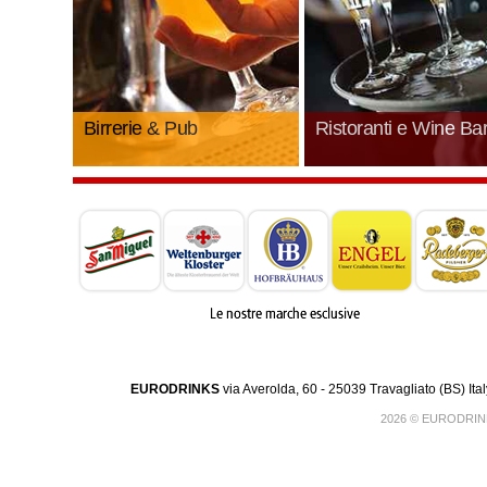
Birrerie & Pub
Ristoranti e Wine Ba
Scopri i prodotti e i servizi dedicati
Componi insieme ai nostri
a birrerie e pub.
somelier la carta dei vini per i
ristorante.
ENTRA >
EN
EURODRINKS
via Averolda, 60 - 25039 Travagliato (BS) Ita
2026 © EURODRINK